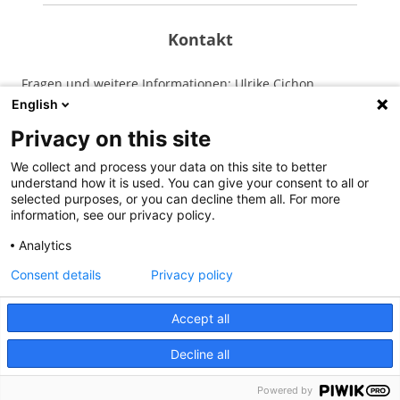
Kontakt
Fragen und weitere Informationen: Ulrike Cichon
English
Telefon: +49-(0)30-28534-112
E-Mail:
tuwas – at – boell.de
Privacy on this site
We collect and process your data on this site to better
understand how it is used. You can give your consent to all or
selected purposes, or you can decline them all. For more
information, see our privacy policy.
Analytics
Suchen
Consent details
Privacy policy
nach:
Accept all
Decline all
Bankverbindung
Impressum
Datenschutz
Kontakt
Powered by