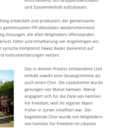
entscheidend, um Gruppenidentitäten
und Zusammenhalt aufzubauen.
Song entwickelt und produziert, der gemeinsame
 bei gemeinsamen FFF-Aktivitäten wiedererkennend
ng-Sitzungen, die allen Mitgliedern offenstanden,
rlust, Folter und Inhaftierung von Angehörigen ein
r syrische Komponist Fawaz Baqer basierend auf
und Instrumentierungen vertont.
Das in diesem Prozess entstandene Lied
enthält sowohl eine Gesangsstimme als
auch einen Chor. Die Leadstimme wurde
gesungen von Manal Samaan. Manal
engagiert sich für die Ziele von Families
For Freedom, weil ihr eigener Mann
früher in Syrien inhaftiert war. Der
begleitende Chor wurde von Mitgliedern
von Families For Freedom im Libanon