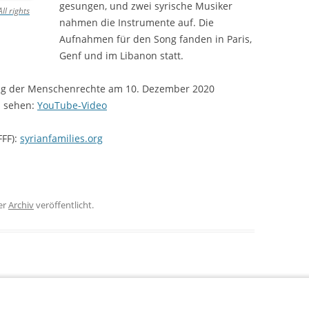
gesungen, und zwei syrische Musiker
ll rights
nahmen die Instrumente auf. Die
Aufnahmen für den Song fanden in Paris,
Genf und im Libanon statt.
Tag der Menschenrechte am 10. Dezember 2020
zu sehen:
YouTube-Video
FFF):
syrianfamilies.org
er
Archiv
veröffentlicht.
miertes
Families For Freedom: Movement Building