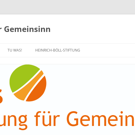
ür Gemeinsinn
TU WAS!
HEINRICH-BÖLL-STIFTUNG