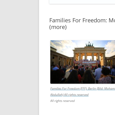
Families For Freedom: 
(more)
Families For Freedom (FFF): Berlin (Bild: Moh
Abdullah)
All rights reserved
All rights reserved