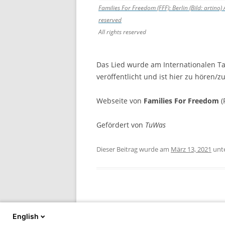
Families For Freedom (FFF): Berlin (Bild: artino)
A
reserved
All rights reserved
Das Lied wurde am Internationalen 
veröffentlicht und ist hier zu hören/
Webseite von
Families For Freedom
(
Gefördert von
TuWas
Dieser Beitrag wurde am
März 13, 2021
unt
Beitragsnavigation
←
„Wächterin des Friedens“ – Ein ani
English