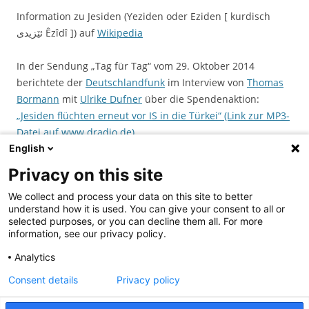
Information zu Jesiden (Yeziden oder Eziden [ kurdisch
‏ئێزیدی‎ Êzîdî ]) auf
Wikipedia
In der Sendung „Tag für Tag“ vom 29. Oktober 2014
berichtete der
Deutschlandfunk
im Interview von
Thomas
Bormann
mit
Ulrike Dufner
über die Spendenaktion:
„Jesiden flüchten erneut vor IS in die Türkei“ (Link zur MP3-
Datei auf www.dradio.de)
English
Dieser Beitrag wurde am
Dezember 4, 2014
unter
Archiv
Privacy on this site
veröffentlicht. Schlagwörter:
Spendenaufruf
,
yezidische Flüchtlinge
.
We collect and process your data on this site to better
understand how it is used. You can give your consent to all or
selected purposes, or you can decline them all. For more
information, see our privacy policy.
Analytics
Suchen
Consent details
Privacy policy
nach: