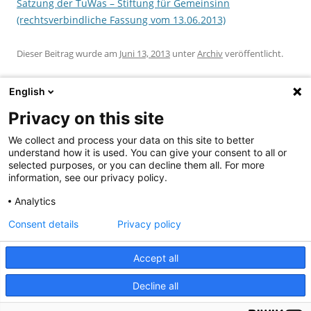
Satzung der TuWas – Stiftung für Gemeinsinn
(rechtsverbindliche Fassung vom 13.06.2013)
Dieser Beitrag wurde am
Juni 13, 2013
unter
Archiv
veröffentlicht.
English
Privacy on this site
We collect and process your data on this site to better
Beitragsnavigation
←
Konsequent engagieren
Wie die TuWas Stiftung
understand how it is used. You can give your consent to all or
entstanden ist
→
selected purposes, or you can decline them all. For more
information, see our privacy policy.
Analytics
Suchen
Consent details
Privacy policy
nach:
Accept all
Decline all
Bankverbindung
Impressum
Datenschutz
Kontakt