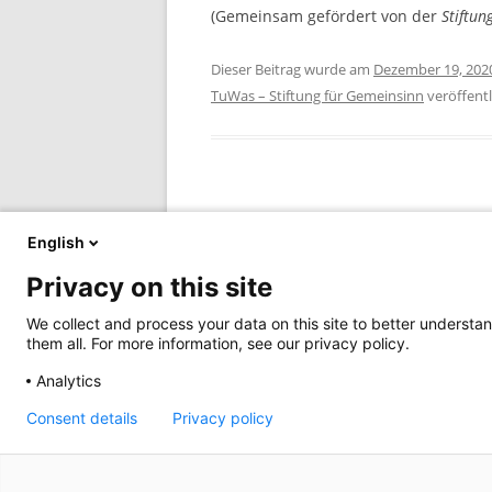
(Gemeinsam gefördert von der
Stiftun
Dieser Beitrag wurde am
Dezember 19, 202
TuWas – Stiftung für Gemeinsinn
veröffentl
Beitragsnavigation
←
„1 Million Rosen für Angela Davis“
English
Privacy on this site
We collect and process your data on this site to better understan
them all. For more information, see our privacy policy.
Analytics
Bankverbindung
Impressum
Daten
Consent details
Privacy policy