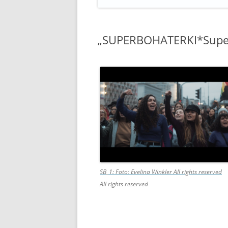
„SUPERBOHATERKI*Supe
SB_1: Foto: Evelina Winkler
All rights reserved
All rights reserved