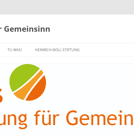
ür Gemeinsinn
TU WAS!
HEINRICH-BÖLL-STIFTUNG