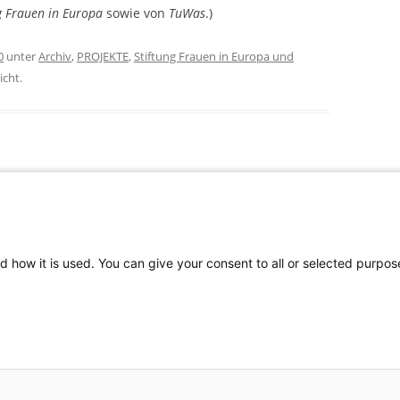
g Frauen in Europa
sowie von
TuWas
.)
0
unter
Archiv
,
PROJEKTE
,
Stiftung Frauen in Europa und
icht.
„My Body, My Choice!“ – Der feministische
Kampf um reproduktive Rechte in Europa
→
d how it is used. You can give your consent to all or selected purpos
schutz
Kontakt