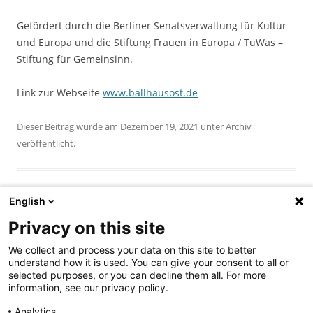
Gefördert durch die Berliner Senatsverwaltung für Kultur
und Europa und die Stiftung Frauen in Europa / TuWas –
Stiftung für Gemeinsinn.
Link zur Webseite
www.ballhausost.de
Dieser Beitrag wurde am
Dezember 19, 2021
unter
Archiv
veröffentlicht.
English
Privacy on this site
Beitragsnavigation
←
Die Geschichte einer
SEID DOCH LAUT (more)
→
We collect and process your data on this site to better
Stunde // The Story of an
understand how it is used. You can give your consent to all or
Hour
selected purposes, or you can decline them all. For more
information, see our privacy policy.
Analytics