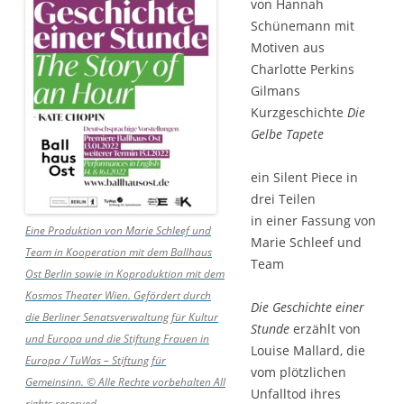
von Hannah
Schünemann mit
Motiven aus
Charlotte Perkins
Gilmans
Kurzgeschichte
Die
Gelbe Tapete
ein Silent Piece in
drei Teilen
in einer Fassung von
Eine Produktion von Marie Schleef und
Marie Schleef und
Team in Kooperation mit dem Ballhaus
Team
Ost Berlin sowie in Koproduktion mit dem
Kosmos Theater Wien. Gefördert durch
Die Geschichte einer
die Berliner Senatsverwaltung für Kultur
Stunde
erzählt von
und Europa und die Stiftung Frauen in
Louise Mallard, die
Europa / TuWas – Stiftung für
vom plötzlichen
Gemeinsinn. © Alle Rechte vorbehalten
All
Unfalltod ihres
rights reserved