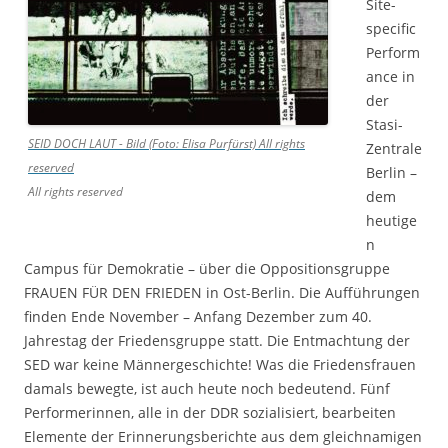
Site-
specific
Perform
ance in
der
Stasi-
SEID DOCH LAUT - Bild (Foto: Elisa Purfürst)
All rights
Zentrale
reserved
Berlin –
All rights reserved
dem
heutige
n
Campus für Demokratie – über die Oppositionsgruppe
FRAUEN FÜR DEN FRIEDEN in Ost-Berlin. Die Aufführungen
finden Ende November – Anfang Dezember zum 40.
Jahrestag der Friedensgruppe statt. Die Entmachtung der
SED war keine Männergeschichte! Was die Friedensfrauen
damals bewegte, ist auch heute noch bedeutend. Fünf
Performerinnen, alle in der DDR sozialisiert, bearbeiten
Elemente der Erinnerungsberichte aus dem gleichnamigen