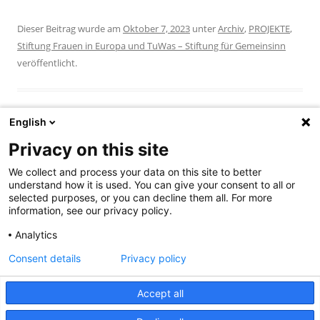
Dieser Beitrag wurde am
Oktober 7, 2023
unter
Archiv
,
PROJEKTE
,
Stiftung Frauen in Europa und TuWas – Stiftung für Gemeinsinn
veröffentlicht.
English
Privacy on this site
Beitragsnavigation
←
Careful. Ein feministischer
Courage-Preis 2023 für die
Kurzfilm (more)
Redaktion des Hanauer
We collect and process your data on this site to better
understand how it is used. You can give your consent to all or
Anzeigers
→
selected purposes, or you can decline them all. For more
information, see our privacy policy.
Analytics
Suchen
Consent details
Privacy policy
nach:
Accept all