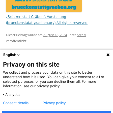
„Brücken statt Gräben“: Vorstellung
(brueckenstatattgraeben.org)
All rights reserved
Dieser Beitrag wurde am
August 18, 2024
unter
Archiv
veröffentlicht.
English
Privacy on this site
We collect and process your data on this site to better
Beitragsnavigation
←
Brandenburger Netzwerk
Was wir tun (more)
→
understand how it is used. You can give your consent to all or
BRÜCKEN STATT GRÄBEN
selected purposes, or you can decline them all. For more
information, see our privacy policy.
Analytics
Suchen
Consent details
Privacy policy
nach: