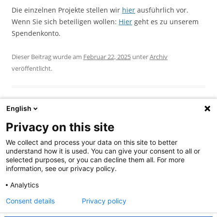
Die einzelnen Projekte stellen wir
hier
ausführlich vor.
Wenn Sie sich beteiligen wollen:
Hier
geht es zu unserem
Spendenkonto.
Dieser Beitrag wurde am
Februar 22, 2025
unter
Archiv
veröffentlicht.
English
Privacy on this site
Beitragsnavigation
←
Brandenburger Netzwerk
Trauer um unser
We collect and process your data on this site to better
BRÜCKEN STATT GRÄBEN
Vorstandsmitglied Antonie
understand how it is used. You can give your consent to all or
(more)
Nord
→
selected purposes, or you can decline them all. For more
information, see our privacy policy.
Analytics
Suchen
Consent details
Privacy policy
nach: